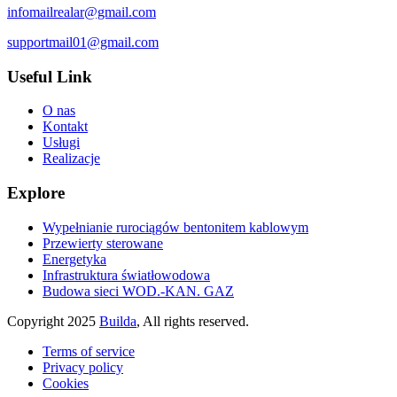
infomailrealar@gmail.com
supportmail01@gmail.com
Useful Link
O nas
Kontakt
Usługi
Realizacje
Explore
Wypełnianie rurociągów bentonitem kablowym
Przewierty sterowane
Energetyka
Infrastruktura światłowodowa
Budowa sieci WOD.-KAN. GAZ
Copyright
2025
Builda
, All rights reserved.
Terms of service
Privacy policy
Cookies