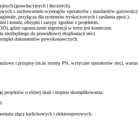
nych (grawitacyjnych i tłocznych).
syłowych z zachowaniem wymogów operatorów i standardów gazownicz
gistrale, przyłącza dla systemów tryskaczowych i zasilania ppoż.).
i i komór, obsypki i zasypy zgodnie z projektem.
, gdzie ograniczenie ingerencji w teren jest konieczne.
 niezbędnego do prawidłowej eksploatacji sieci.
raz komplet dokumentów powykonawczych.
owe i przepisy (m.in. normy PN, wytyczne operatorów sieci, warunki 
ę projektów o różnej skali i stopniu skomplikowania:
h
ontażu złącz kielichowych i elektrooporowych,