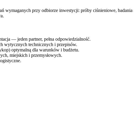
wymaganych przy odbiorze inwestycji: próby ciśnieniowe, badania szc
a.
acja — jeden partner, pełna odpowiedzialność.
ch wytycznych technicznych i przepisów.
ykop) optymalną dla warunków i budżetu.
ych, miejskich i przemysłowych.
ogistyczne.