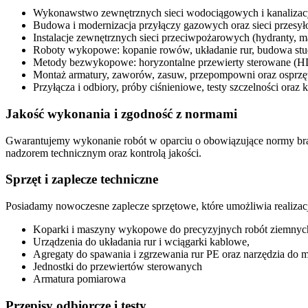
Wykonawstwo zewnętrznych sieci wodociągowych i kanalizacyj
Budowa i modernizacja przyłączy gazowych oraz sieci prze
Instalacje zewnętrznych sieci przeciwpożarowych (hydranty, ma
Roboty wykopowe: kopanie rowów, układanie rur, budowa studn
Metody bezwykopowe: horyzontalne przewierty sterowane (HDD)
Montaż armatury, zaworów, zasuw, przepompowni oraz osprzętu
Przyłącza i odbiory, próby ciśnieniowe, testy szczelności o
Jakość wykonania i zgodność z normami
Gwarantujemy wykonanie robót w oparciu o obowiązujące normy branż
nadzorem technicznym oraz kontrolą jakości.
Sprzęt i zaplecze techniczne
Posiadamy nowoczesne zaplecze sprzętowe, które umożliwia realizacj
Koparki i maszyny wykopowe do precyzyjnych robót ziemnyc
Urządzenia do układania rur i wciągarki kablowe,
Agregaty do spawania i zgrzewania rur PE oraz narzędzia do m
Jednostki do przewiertów sterowanych
Armatura pomiarowa
Przepisy odbiorcze i testy